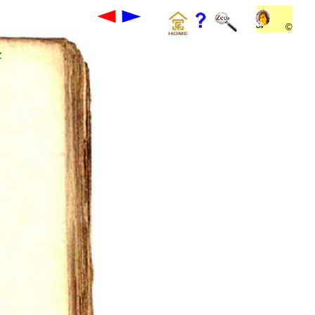
Jt
©
O9