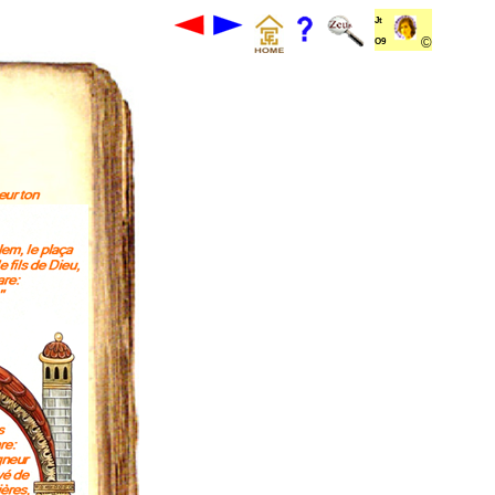
Jt
©
O9