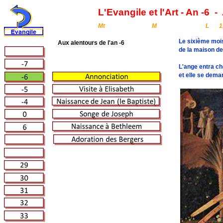
L'Evangile et l'Art - An -6
-
Mt
M
L
1
Le sixième mois
Aux alentours de l'an -6
de la maison de 
L'ange entra che
et elle se deman