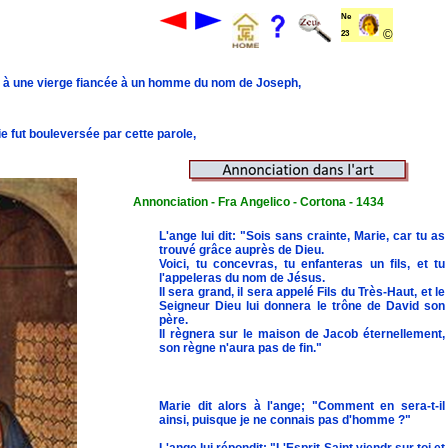
Ne
©
23
th, à une vierge fiancée à un homme du nom de Joseph,
rie fut bouleversée par cette parole,
Annonciation - Fra Angelico - Cortona - 1434
L'ange lui dit: "Sois sans crainte, Marie, car tu as
trouvé grâce auprès de Dieu.
Voici, tu concevras, tu enfanteras un fils, et tu
l'appeleras du nom de Jésus.
Il sera grand, il sera appelé Fils du Très-Haut, et le
Seigneur Dieu lui donnera le trône de David son
père.
Il règnera sur le maison de Jacob éternellement,
son règne n'aura pas de fin."
Marie dit alors à l'ange; "Comment en sera-t-il
ainsi, puisque je ne connais pas d'homme ?"