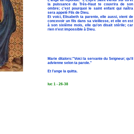
L'ange lui répondit: "L'Esprit Saint viendr sur toi et
la puissance du Très-Haut te couvrira de son
ombre; c'est pourquoi le saint enfant qui naîtra
sera appelé Fils de Dieu.
Et voici, Elisabeth ta parente, elle aussi, vient de
concevoir un fils dans sa vieillesse, et elle en est
à son sixième mois, elle qu'on disait stérile; car
rien n'est impossible à Dieu.
Marie ditalors:"Voici la servante du Seigneur; qu'il
advienne selon ta parole."
Et l'ange la quitta.
luc 1 - 26-38