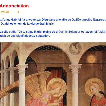
Annonciation
, 26-38
J
, l'ange Gabriel fut envoyé par Dieu dans une ville de Galilée appelée Nazare
David; et le nom de la vierge était Marie.
z elle et dit; "Je te salue Marie, pleine de grâce; le Seigneur est avec toi.". Ma
dait ce que signifiait cette salutation.