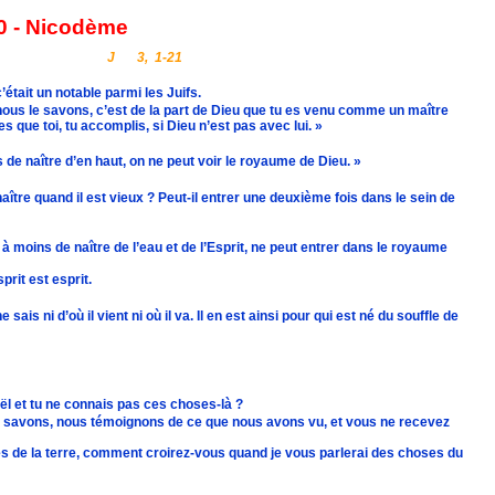
0 - Nicodème
J
3,
1-21
tait un notable parmi les Juifs.
bbi, nous le savons, c’est de la part de Dieu que tu es venu comme un maître
 que toi, tu accomplis, si Dieu n’est pas avec lui. »
s de naître d’en haut, on ne peut voir le royaume de Dieu. »
tre quand il est vieux ? Peut-il entrer une deuxième fois dans le sein de
 à moins de naître de l’eau et de l’Esprit, ne peut entrer dans le royaume
prit est esprit.
 sais ni d’où il vient ni où il va. Il en est ainsi pour qui est né du souffle de
aël et tu ne connais pas ces choses-là ?
us savons, nous témoignons de ce que nous avons vu, et vous ne recevez
es de la terre, comment croirez-vous quand je vous parlerai des choses du