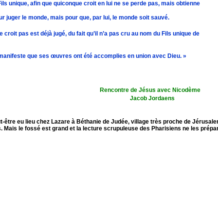
ils unique, afin que quiconque croit en lui ne se perde pas, mais obtienne
r juger le monde, mais pour que, par lui, le monde soit sauvé.
 croit pas est déjà jugé, du fait qu’il n’a pas cru au nom du Fils unique de
soit manifeste que ses œuvres ont été accomplies en union avec Dieu. »
Rencontre de Jésus avec Nicodème
Jacob Jordaens
être eu lieu chez Lazare à Béthanie de Judée, village très proche de Jérusalem
s. Mais le fossé est grand et la lecture scrupuleuse des Pharisiens ne les prépa