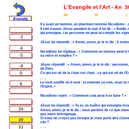
L'Evangile et l'Art - An
3
Mt
M
L
Il y avait un homme, un pharisien nommé Nicodème ; c’é
Il vint trouver Jésus pendant la nuit. Il lui dit : « Ra
qui enseigne, car personne ne peut accomplir les signes
Jésus lui répondit : « Amen, amen, je te le dis : à moin
Nicodème lui répliqua : « Comment un homme peut-il naî
sa mère et renaître ? »
Jésus répondit : « Amen, amen, je te le dis : personne,
de Dieu.
Ce qui est né de la chair est chair ; ce qui est né de l’Es
. . .
Le vent souffle où il veut : tu entends sa voix, mais tu ne
l’Esprit. »
Nicodème reprit : « Comment cela peut-il se faire ? »
Jésus lui répondit : « Tu es un maître qui enseigne Isr
Amen, amen, je te le dis : nous parlons de ce que no
pas notre témoignage.
Si vous ne croyez pas lorsque je vous parle des chos
ciel ?
. . .