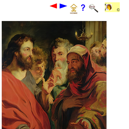
Ms
©
24