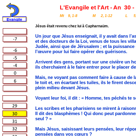
L'Evangile et l'Art - An
30 -
Mt
9, 1-8
M
2, 1-12
L
5
Jésus était revenu chez lui à Capharnaüm.
Un jour que Jésus enseignait, il y avait dans l’
et des docteurs de la Loi, venus de tous les vill
Judée, ainsi que de Jérusalem ; et la puissance 
l’œuvre pour lui faire opérer des guérisons.
Arrivent des gens, portant sur une civière un h
ils cherchaient à le faire entrer pour le placer d
Mais, ne voyant pas comment faire à cause de la
le toit et, en écartant les tuiles, ils le firent de
plein milieu devant Jésus.
Voyant leur foi, il dit : « Homme, tes péchés te
Les scribes et les pharisiens se mirent à raisonne
Il dit des blasphèmes ! Qui donc peut pardonne
seul ? »
Mais Jésus, saisissant leurs pensées, leur répo
pensées dans vos cœurs ?