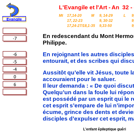
L'Evangile et l'Art - An
32 
Mt
17,14-20
M
9, 14-29
L
9
17, 22-23
9, 30-32
9
17,24-27/18,1-35
9,33-50
9
En redescendant du Mont Hermon
Philippe.
En rejoignant les autres disciples
entourait, et des scribes qui disc
Aussitôt qu’elle vit Jésus, toute l
accouraient pour le saluer.
Il leur demanda : « De quoi disc
Quelqu’un dans la foule lui répondi
est possédé par un esprit qui le 
cet esprit s’empare de lui n’importe
écume, grince des dents et devien
disciples d’expulser cet esprit, m
L'enfant épileptique guéri