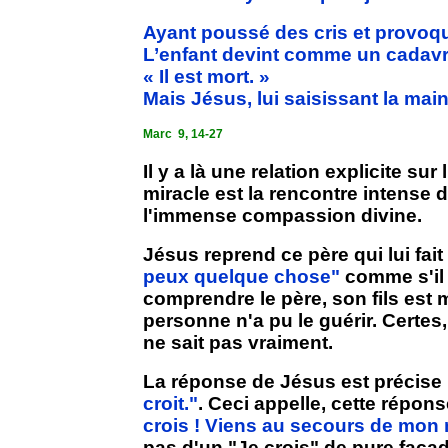
Ayant poussé des cris et provoqué
L’enfant devint comme un cadavre
« Il est mort. »
Mais Jésus, lui saisissant la main,
Marc
9, 14-27
Il y a là une relation explicite s
miracle est la rencontre intense d'
l'immense compassion divine.
Jésus reprend ce père qui lui fa
peux quelque chose"
comme s'il d
comprendre le père, son fils est 
personne n'a pu le guérir. Certes,
ne sait pas vraiment.
La réponse de Jésus est précise 
croit."
. Ceci appelle, cette répo
crois ! Viens au secours de mon 
pas d'un "Je crois" de pure façad