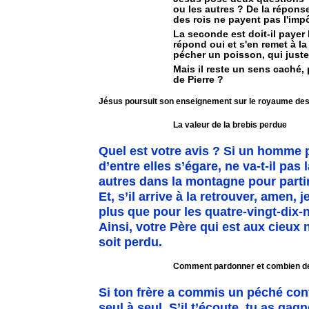
ou les autres ? De la réponse 
des rois ne payent pas l'impô
La seconde est doit-il payer l
répond oui et s'en remet à l
pécher un poisson, qui just
Mais il reste un sens caché, 
de Pierre ?
Jésus poursuit son enseignement sur le royaume des
La valeur de la brebis perdue
Quel est votre avis ? Si un homme 
d’entre elles s’égare, ne va-t-il pas
autres dans la montagne pour partir
Et, s’il arrive à la retrouver, amen, j
plus que pour les quatre-vingt-dix-
Ainsi, votre Père qui est aux cieux 
soit perdu.
Comment pardonner et combien de
Si ton frère a commis un péché contr
seul à seul. S’il t’écoute, tu as gagn