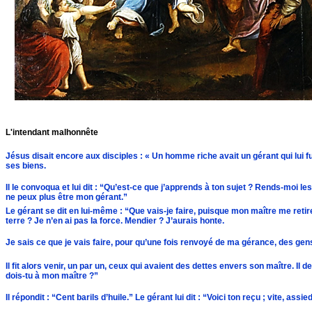
L'intendant malhonnête
Jésus disait encore aux disciples : « Un homme riche avait un gérant qui lui
ses biens.
Il le convoqua et lui dit : “Qu’est-ce que j’apprends à ton sujet ? Rends-moi le
ne peux plus être mon gérant.”
Le gérant se dit en lui-même : “Que vais-je faire, puisque mon maître me retire 
terre ? Je n’en ai pas la force. Mendier ? J’aurais honte.
Je sais ce que je vais faire, pour qu’une fois renvoyé de ma gérance, des gen
Il fit alors venir, un par un, ceux qui avaient des dettes envers son maître. I
dois-tu à mon maître ?”
Il répondit : “Cent barils d’huile.” Le gérant lui dit : “Voici ton reçu ; vite, assi