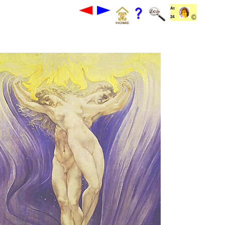
At
©
24