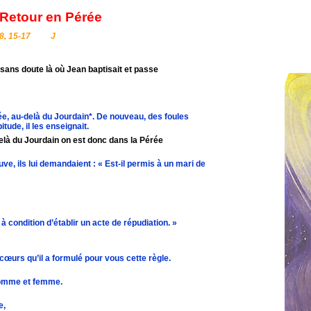
 Retour en Pérée
8, 15-17
J
sans doute là où Jean baptisait et passe
udée, au-delà du Jourdain*. De nouveau, des foules
ude, il les enseignait.
elà du Jourdain on est donc dans la Pérée
uve, ils lui demandaient : « Est-il permis à un mari de
à condition d’établir un acte de répudiation. »
 cœurs qu’il a formulé pour vous cette règle.
 homme et femme.
e,