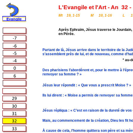
L'Evangile et l'Art - An
32 -
Mt
19, 1-15
M
10, 1-16
L
1
Après Ephraïm, Jésus traverse le Jourdain, 
en Pérée.
Partant de là, Jésus arrive dans le territoire de la J
s’assemblent près de lui, et de nouveau, comme d’habit
* au-d
Des pharisiens l’abordèrent et, pour le mettre à l’épre
renvoyer sa femme ? »
Jésus leur répondit : « Que vous a prescrit Moïse ? »
Ils lui dirent : « Moïse a permis de renvoyer sa femme 
Jésus répliqua : « C’est en raison de la dureté de vos
Mais, au commencement de la création, Dieu les fit
À cause de cela, l’homme quittera son père et sa mèr